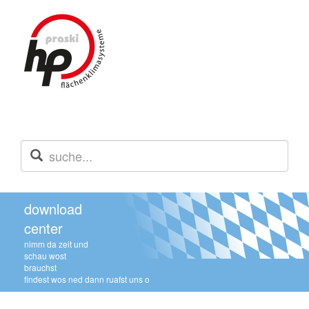
download
center
nimm da zeit und
schau wost
brauchst
findest wos ned dann ruafst uns o