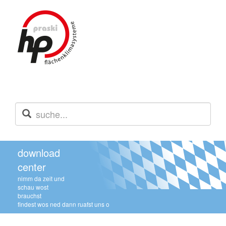
download
center
nimm da zeit und
schau wost
brauchst
findest wos ned dann ruafst uns o