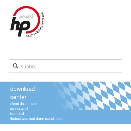
download
center
nimm da zeit und
schau wost
brauchst
findest wos ned dann ruafst uns o