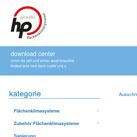
download center
nimm da zeit und schau wost brauchst
findest wos ned dann ruafst uns o
kategorie
Ausschr
Flächenklimasysteme
Zubehör Flächenklimasysteme
Sanierung