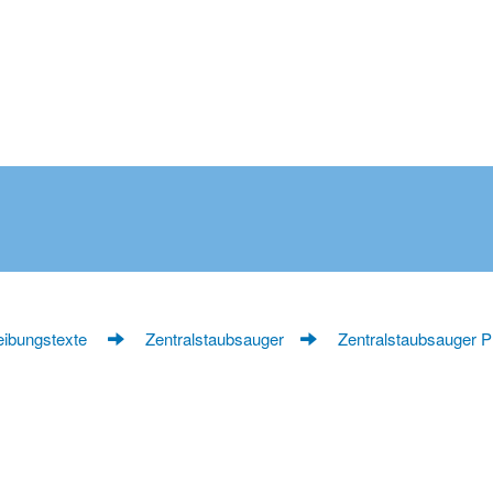
eibungstexte
Zentralstaubsauger
Zentralstaubsauger Pr