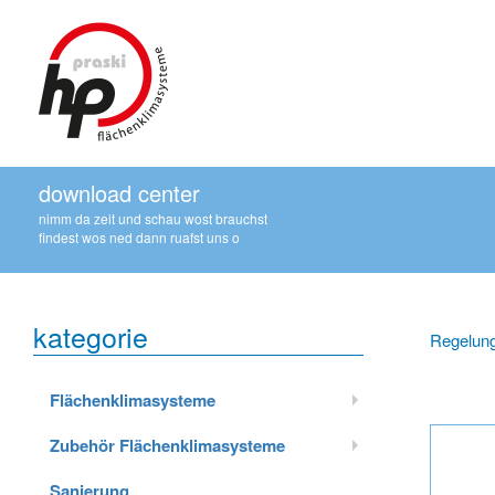
download center
nimm da zeit und schau wost brauchst
findest wos ned dann ruafst uns o
kategorie
Regelung
Flächenklimasysteme
Zubehör Flächenklimasysteme
Sanierung