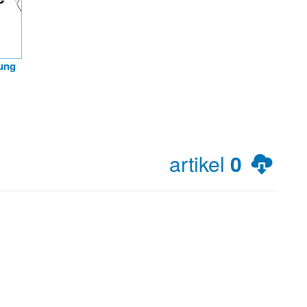
ung
artikel
0