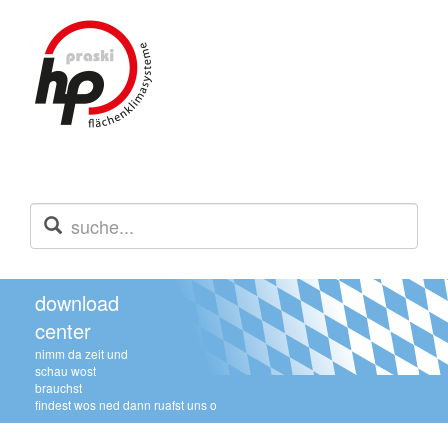
download
center
nimm da zeit und
schau wost
brauchst
findest wos ned dann ruafst uns o